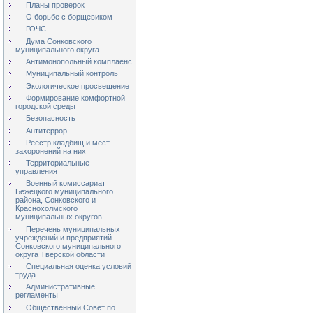
Планы проверок
О борьбе с борщевиком
ГОЧС
Дума Сонковского
муниципального округа
Антимонопольный комплаенс
Муниципальный контроль
Экологическое просвещение
Формирование комфортной
городской среды
Безопасность
Антитеррор
Реестр кладбищ и мест
захоронений на них
Территориальные
управления
Военный комиссариат
Бежецкого муниципального
района, Сонковского и
Краснохолмского
муниципальных округов
Перечень муниципальных
учреждений и предприятий
Сонковского муниципального
округа Тверской области
Специальная оценка условий
труда
Административные
регламенты
Общественный Совет по