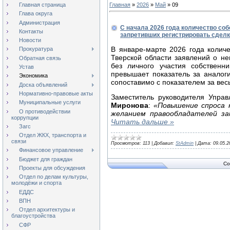
Главная страница
Главная
»
2026
»
Май
»
09
Глава округа
Администрация
С начала 2026 года количество со
Контакты
запретивших регистрировать сделки
Новости
В январе-марте 2026 года колич
Прокуратура
Тверской области заявлений о не
Обратная связь
без личного участия собственн
Устав
превышает показатель за аналоги
Экономика
сопоставимо с показателем за весь
Доска объявлений
Нормативно-правовые акты
Заместитель руководителя Упра
Муниципальные услуги
Миронова
:
«Повышение спроса н
О противодействии
желанием правообладателей 
коррупции
Читать дальше »
Загс
Отдел ЖКХ, транспорта и
связи
Просмотров:
113
|
Добавил:
StAdmin
|
Дата:
09.05.2
Финансовое управление
Бюджет для граждан
Co
Проекты для обсуждения
Отдел по делам культуры,
молодёжи и спорта
ЕДДС
ВПН
Отдел архитектуры и
благоустройства
СФР