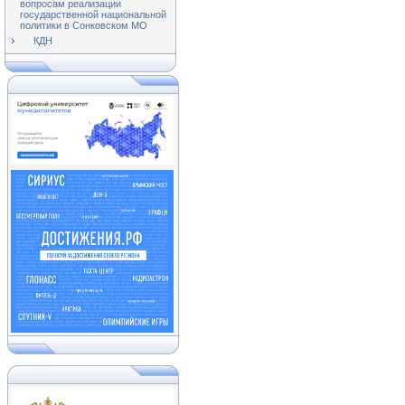
вопросам реализации
государственной национальной
политики в Сонковском МО
КДН