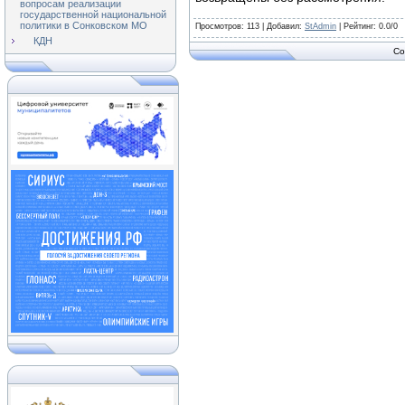
вопросам реализации
государственной национальной
политики в Сонковском МО
Просмотров
: 113 |
Добавил
:
StAdmin
|
Рейтинг
:
0.0
/
0
КДН
Co