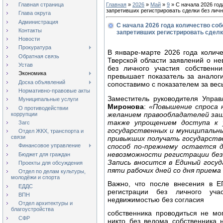
Главная страница
Главная
»
2026
»
Май
»
9
» С начала 2026 год
запретивших регистрировать сделки без личн
Глава округа
Администрация
С начала 2026 года количество со
Контакты
запретивших регистрировать сделки
Новости
Прокуратура
В январе-марте 2026 года колич
Обратная связь
Тверской области заявлений о не
Устав
без личного участия собственн
Экономика
превышает показатель за аналоги
Доска объявлений
сопоставимо с показателем за весь
Нормативно-правовые акты
Заместитель руководителя Упра
Муниципальные услуги
Миронова
:
«Повышение спроса н
О противодействии
желанием правообладателей за
коррупции
также упрощением доступа к 
Загс
государственных и муниципальн
Отдел ЖКХ, транспорта и
связи
привыкших получать государств
способ по-прежнему остается 
Финансовое управление
невозможности регистрации без 
Бюджет для граждан
Запись вносится в Единый госу
Проекты для обсуждения
пяти рабочих дней со дня приема
Отдел по делам культуры,
молодёжи и спорта
Важно, что после внесения в Е
ЕДДС
регистрации без личного уча
ВПН
недвижимостью без согласия
Отдел архитектуры и
благоустройства
собственника проводиться не мо
СФР
никто без ведома собственника 