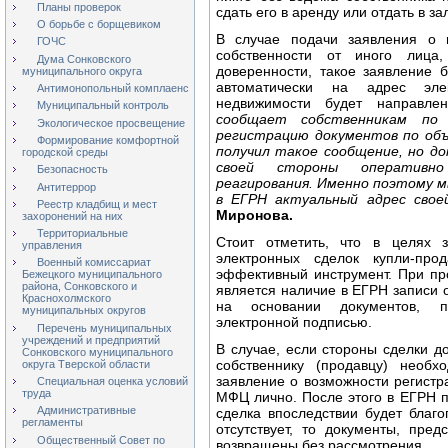
Планы проверок
сдать его в аренду или отдать в зал
О борьбе с борщевиком
В случае подачи заявления о г
ГОЧС
собственности от иного лица
Дума Сонковского
доверенности, такое заявление 
муниципального округа
автоматически на адрес эле
Антимонопольный комплаенс
недвижимости будет направле
Муниципальный контроль
сообщает собственникам по
Экологическое просвещение
регистрацию документов по об
Формирование комфортной
получил такое сообщение, но д
городской среды
своей стороны оперативн
Безопасность
реагирования. Именно поэтому м
Антитеррор
в ЕГРН актуальный адрес свое
Реестр кладбищ и мест
Миронова.
захоронений на них
Территориальные
Стоит отметить, что в целях 
управления
электронных сделок купли-пр
Военный комиссариат
эффективный инструмент. При пр
Бежецкого муниципального
района, Сонковского и
является наличие в ЕГРН записи 
Краснохолмского
на основании документов, п
муниципальных округов
электронной подписью.
Перечень муниципальных
учреждений и предприятий
В случае, если стороны сделки д
Сонковского муниципального
собственнику (продавцу) необх
округа Тверской области
заявление о возможности регистр
Специальная оценка условий
труда
МФЦ лично. После этого в ЕГРН п
Административные
сделка впоследствии будет благ
регламенты
отсутствует, то документы, пре
Общественный Совет по
возвращены без рассмотрения.