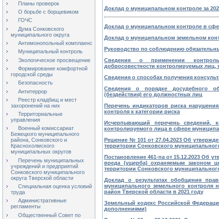
Планы проверок
Доклад о муниципальном контроле за 202
О борьбе с борщевиком
ГОЧС
Доклад о муниципальном контроле в сфер
Дума Сонковского
муниципального округа
Доклад о муниципальном земельном контр
Антимонопольный комплаенс
Руководство по соблюдению обязательны
Муниципальный контроль
Экологическое просвещение
Сведения о применении контроль
добросовестности контролируемых лиц, 
Формирование комфортной
городской среды
Сведения о способах получения консуль
Безопасность
Сведения о порядке досудебного об
Антитеррор
(бездействия) его должностных лиц
Реестр кладбищ и мест
захоронений на них
Перечень индикаторов риска нарушения
контроля к категории риска
Территориальные
управления
Исчерпывающий перечень сведений, к
Военный комиссариат
контролируемого лица в сфере муниципа
Бежецкого муниципального
Решение № 101 от 27.04.2023 Об утверж
района, Сонковского и
территории Сонковского муниципального
Краснохолмского
муниципальных округов
Постановление 461-па от 15.12.2023 Об
Перечень муниципальных
вреда (ущерба) охраняемым законом ц
учреждений и предприятий
территории Сонковского муниципального 
Сонковского муниципального
округа Тверской области
Доклад о результатах обобщения прав
муниципального земельного контроля 
Специальная оценка условий
район Тверской области в 2021 году
труда
Административные
Земельный кодекс Российской Федерации 
регламенты
дополнениями)
Общественный Совет по