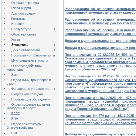
Главная страница
Глава округа
Распоряжение об отнесении земельных 
присвоенной земельному участку категори
Администрация
Контакты
Распоряжение об отнесении земельных 
присвоенной земельному участку категори
Новости
Прокуратура
Распоряжение об отнесении земельных 
присвоенной земельному участку категори
Обратная связь
Устав
Доклад о муниципальном контроле в сфер
Экономика
Доклад о муниципальном земельном контр
Доска объявлений
Постановление от 29.12.2025 № 501-па
Нормативно-правовые акты
Сонковского муниципального округа Тве
Муниципальные услуги
программы «Профилактика рисков причи
муниципальному земельному контролю
О противодействии
Тверской области на 2026 год"
коррупции
Загс
Постановление от 29.12.2025 № 500-па
Сонковского муниципального округа Тве
Отдел ЖКХ, транспорта и
программы «Профилактика рисков причи
связи
рамках осуществления муниципальног
Финансовое управление
Сонковского муниципального округа Твер
Бюджет для граждан
Постановление от 16.12.2025 № 478-
Проекты для обсуждения
причинения вреда (ущерба) охраня
Отдел по делам культуры,
муниципального контроля в сфере благ
молодёжи и спорта
округа Тверской области на 2026 год"
ЕДДС
Постановление №474-па от 15.12.202
ВПН
причинения вреда (ущерба) охраняем
контролю на территории Сонковского мун
Отдел архитектуры и
благоустройства
СФР
Доклад по муниципальному контролю в сф