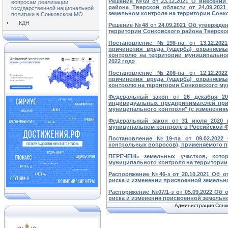
Решение №69 от 23.12.2021 О внесении
вопросам реализации
района Тверской области от 24.09.20
государственной национальной
земельном контроле на территории Сонк
политики в Сонковском МО
КДН
Решение №48 от 24.09.2021 Об утвержд
территории Сонковского района Тверско
Постановление №198-па от 13.12.20
причинения вреда (ущерба) охраняем
контролю на территории муниципально
2022 год»
Постановление №208-па от 12.12.20
причинения вреда (ущерба) охраняем
контролю на территории Сонковского мун
Федеральный закон от 26 декабря 2
индивидуальных предпринимателей при 
муниципального контроля" (с изменения
Федеральный закон от 31 июля 2020 г
муниципальном контроле в Российской Ф
Постановление №19-па от 09.02.2022
контрольных вопросов), применяемого п
ПЕРЕЧЕНЬ земельных участков, кото
муниципального контроля на территории
Распоряжение №46-з от 20.10.2021 Об о
риска и изменении присвоенной земельно
Распоряжение №07/1-з от 05.09.2022 Об
риска и изменения присвоенной земельно
Администрация Сонко