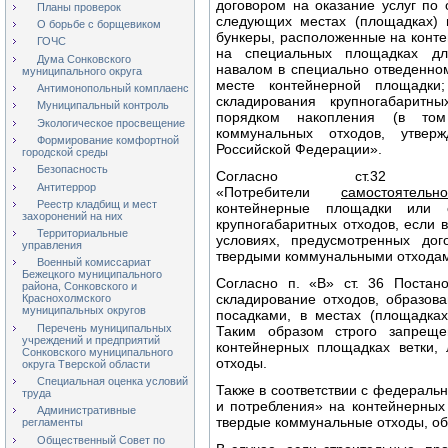
договором на оказание услуг п
Планы проверок
следующих местах (площадках) 
О борьбе с борщевиком
бункеры, расположенные на конт
ГОЧС
на специальных площадках для
Дума Сонковского
навалом в специально отведенно
муниципального округа
месте контейнерной площадки
Антимонопольный комплаенс
складирования крупногабаритн
Муниципальный контроль
порядком накопления (в том
Экологическое просвещение
коммунальных отходов, утвер
Формирование комфортной
Российской Федерации».
городской среды
Безопасность
Согласно ст.32 Пост
Антитеррор
«Потребители
самостоятель
Реестр кладбищ и мест
контейнерные площадки или 
захоронений на них
крупногабаритных отходов, если 
Территориальные
условиях, предусмотренных до
управления
твердыми коммунальными отхода
Военный комиссариат
Бежецкого муниципального
Согласно п. «В» ст. 36 Поста
района, Сонковского и
складирование отходов, образов
Краснохолмского
муниципальных округов
посадками, в местах (площадках
Перечень муниципальных
Таким образом строго запреще
учреждений и предприятий
контейнерных площадках ветки, 
Сонковского муниципального
отходы.
округа Тверской области
Специальная оценка условий
Также в соответствии с федераль
труда
и потребления» на контейнерных
Административные
твердые коммунальные отходы, о
регламенты
Общественный Совет по