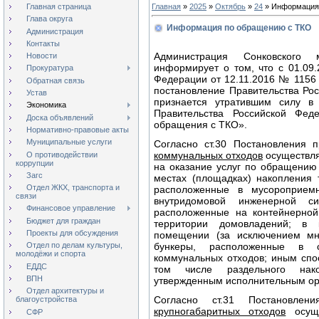
Главная страница
Главная
»
2025
»
Октябрь
»
24
» Информация
Глава округа
Информация по обращению с ТКО
Администрация
Контакты
Администрация Сонковского 
Новости
информирует о том, что с 01.09
Прокуратура
Федерации от 12.11.2016 № 1156
Обратная связь
постановление Правительства Ро
Устав
признается утратившим силу в
Экономика
Правительства Российской Фе
Доска объявлений
обращения с ТКО».
Нормативно-правовые акты
Муниципальные услуги
Согласно ст.30 Постановления 
коммунальных отходов
осуществля
О противодействии
коррупции
на оказание услуг по обращени
Загс
местах (площадках) накопления 
Отдел ЖКХ, транспорта и
расположенные в мусороприем
связи
внутридомовой инженерной с
Финансовое управление
расположенные на контейнерной
Бюджет для граждан
территории домовладений; в 
Проекты для обсуждения
помещении (за исключением мно
бункеры, расположенные в с
Отдел по делам культуры,
молодёжи и спорта
коммунальных отходов; иным спо
ЕДДС
том числе раздельного нако
ВПН
утвержденным исполнительным ор
Отдел архитектуры и
Согласно ст.31 Постановле
благоустройства
крупногабаритных отходов
осуще
СФР