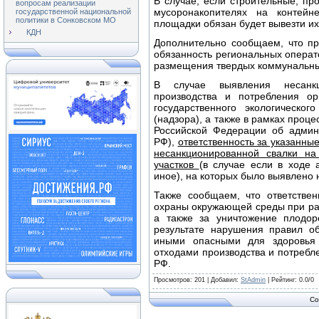
В случае, если строительные, п
вопросам реализации
мусоронакопителях на контейн
государственной национальной
политики в Сонковском МО
площадки обязан будет вывезти их
КДН
Дополнительно сообщаем, что п
обязанность региональных операт
размещения твердых коммунальны
В случае выявления несанк
производства и потребления о
государственного экологическог
(надзора), а также в рамках проц
Российской Федерации об админ
РФ),
ответственность за указанны
несанкционированной свалки на
участков
(в случае если в ходе 
иное), на которых было выявлено
Также сообщаем, что ответствен
охраны окружающей среды при ра
а также за уничтожение плодор
результате нарушения правил о
иными опасными для здоровья
отходами производства и потреблен
РФ.
Просмотров
: 201 |
Добавил
:
StAdmin
|
Рейтинг
:
0.0
/
0
Co