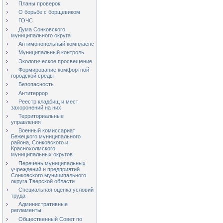
Планы проверок
О борьбе с борщевиком
ГОЧС
Дума Сонковского
муниципального округа
Антимонопольный комплаенс
Муниципальный контроль
Экологическое просвещение
Формирование комфортной
городской среды
Безопасность
Антитеррор
Реестр кладбищ и мест
захоронений на них
Территориальные
управления
Военный комиссариат
Бежецкого муниципального
района, Сонковского и
Краснохолмского
муниципальных округов
Перечень муниципальных
учреждений и предприятий
Сонковского муниципального
округа Тверской области
Специальная оценка условий
труда
Административные
регламенты
Общественный Совет по