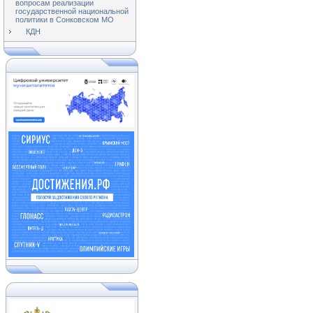
вопросам реализации
государственной национальной
политики в Сонковском МО
КДН