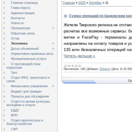
Главная страница
Главная
»
2025
»
Октябрь
»
11
Глава округа
Администрация
Сумма операций по банковским кар
Контакты
Новости
Жители Тверского региона не отстаю
Прокуратура
расчетах все возможные сервисы: 
Обратная связь
метки и
FacePay
- терминалы д
Устав
направлены на оплату товаров и ус
Экономика
Доска объявлений
135 млн безналичных операций на
Нормативно-правовые акты
Читать дальше »
Муниципальные услуги
О противодействии
коррупции
Просмотров:
149
|
Добавил:
StAdmin
|
Дата:
11.10.202
Загс
Отдел ЖКХ, транспорта и
Co
связи
Финансовое управление
Бюджет для граждан
Проекты для обсуждения
Отдел по делам культуры,
молодёжи и спорта
ЕДДС
ВПН
Отдел архитектуры и
благоустройства
СФР