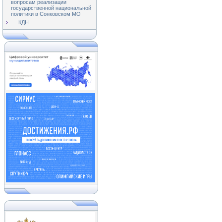
вопросам реализации
государственной национальной
политики в Сонковском МО
КДН