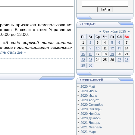
речень признаков неиспользования
КАЛЕНДАРЬ
стков. В связи с этим Управление
«
Сентябрь 2025
»
0.00 до 13.00.
Пн
Вт
Ср
Чт
Пт
Сб
Вс
н:
«В ходе горячей линии жители
1
2
3
4
5
6
7
наков неиспользования земельных
8
9
10
11
12
13
14
ть дальше »
15
16
17
18
19
20
21
22
23
24
25
26
27
28
29
30
АРХИВ ЗАПИСЕЙ
2020 Май
2020 Июнь
2020 Июль
2020 Август
2020 Сентябрь
2020 Октябрь
2020 Ноябрь
2020 Декабрь
2021 Январь
2021 Февраль
2021 Март