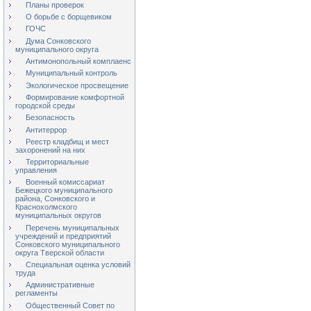
Планы проверок
О борьбе с борщевиком
ГОЧС
Дума Сонковского
муниципального округа
Антимонопольный комплаенс
Муниципальный контроль
Экологическое просвещение
Формирование комфортной
городской среды
Безопасность
Антитеррор
Реестр кладбищ и мест
захоронений на них
Территориальные
управления
Военный комиссариат
Бежецкого муниципального
района, Сонковского и
Краснохолмского
муниципальных округов
Перечень муниципальных
учреждений и предприятий
Сонковского муниципального
округа Тверской области
Специальная оценка условий
труда
Административные
регламенты
Общественный Совет по