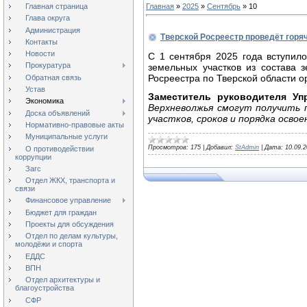
Главная страница
Главная
»
2025
»
Сентябрь
»
10
Глава округа
Администрация
Тверской Росреестр проведёт гор
Контакты
Новости
С 1 сентября 2025 года вступил
Прокуратура
земельных участков из состава 
Росреестра по Тверской области ор
Обратная связь
Устав
Заместитель руководителя У
Экономика
Верхневолжья смогут получить 
Доска объявлений
участков, сроков и порядка осво
Нормативно-правовые акты
Муниципальные услуги
Просмотров:
175
|
Добавил:
StAdmin
|
Дата:
10.09.
О противодействии
коррупции
Загс
Отдел ЖКХ, транспорта и
связи
Финансовое управление
Бюджет для граждан
Проекты для обсуждения
Отдел по делам культуры,
молодёжи и спорта
ЕДДС
ВПН
Отдел архитектуры и
благоустройства
СФР