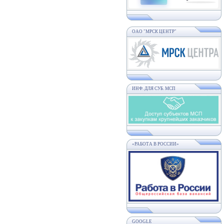
ОАО "МРСК ЦЕНТР"
ИНФ. ДЛЯ СУБ. МСП
«РАБОТА В РОССИИ»
GOOGLE