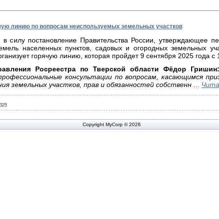
ячую линию по вопросам неиспользуемых земельных участков
о в силу постановление Правительства России, утверждающее пе
земель населенных пунктов, садовых и огородных земельных уча
ганизует горячую линию, которая пройдет 9 сентября 2025 года с 1
правления Росреестра по Тверской области Фёдор Гриши
профессиональные консультации по вопросам, касающимся приз
ения земельных участков, прав и обязанностей собственн
...
Чита
2025
Copyright MyCorp © 2026