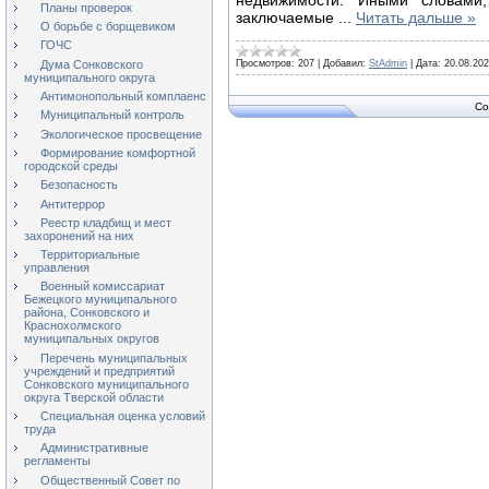
Планы проверок
заключаемые
...
Читать дальше »
О борьбе с борщевиком
ГОЧС
Просмотров:
207
|
Добавил:
StAdmin
|
Дата:
20.08.20
Дума Сонковского
муниципального округа
Антимонопольный комплаенс
Co
Муниципальный контроль
Экологическое просвещение
Формирование комфортной
городской среды
Безопасность
Антитеррор
Реестр кладбищ и мест
захоронений на них
Территориальные
управления
Военный комиссариат
Бежецкого муниципального
района, Сонковского и
Краснохолмского
муниципальных округов
Перечень муниципальных
учреждений и предприятий
Сонковского муниципального
округа Тверской области
Специальная оценка условий
труда
Административные
регламенты
Общественный Совет по