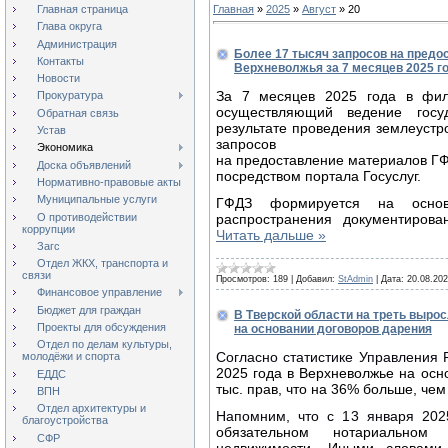
Главная страница
Главная
»
2025
»
Август
»
20
Глава округа
Администрация
Более 17 тысяч запросов на пред
Контакты
Верхневолжья за 7 месяцев 2025 г
Новости
За 7 месяцев 2025 года в фил
Прокуратура
осуществляющий ведение госу
Обратная связь
результате проведения землеустро
Устав
запросов
Экономика
на предоставление материалов ГФД
Доска объявлений
посредством портала Госуслуг.
Нормативно-правовые акты
Муниципальные услуги
ГФДЗ формируется на основ
распространения документиров
О противодействии
коррупции
Читать дальше »
Загс
Отдел ЖКХ, транспорта и
связи
Просмотров:
189
|
Добавил:
StAdmin
|
Дата:
20.08.20
Финансовое управление
Бюджет для граждан
В Тверской области на треть выро
Проекты для обсуждения
на основании договоров дарения
Отдел по делам культуры,
Согласно статистике Управления 
молодёжи и спорта
2025 года в Верхневолжье на осн
ЕДДС
тыс. прав, что на 36% больше, чем
ВПН
Отдел архитектуры и
Напомним, что с 13 января 202
благоустройства
обязательном нотариальном
СФР
недвижимости
. Иными словами,