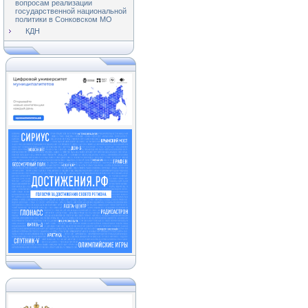
вопросам реализации
государственной национальной
политики в Сонковском МО
КДН