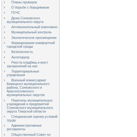
Планы проверок
О борьбе с борщевиком
ГОЧС
Дума Сонковского
муниципального округа
Антимонопольный комплаенс
Муниципальный контроль
Экологическое просвещение
Формирование комфортной
городской среды
Безопасность
Антитеррор
Реестр кладбищ и мест
захоронений на них
Территориальные
управления
Военный комиссариат
Бежецкого муниципального
района, Сонковского и
Краснохолмского
муниципальных округов
Перечень муниципальных
учреждений и предприятий
Сонковского муниципального
округа Тверской области
Специальная оценка условий
труда
Административные
регламенты
Общественный Совет по