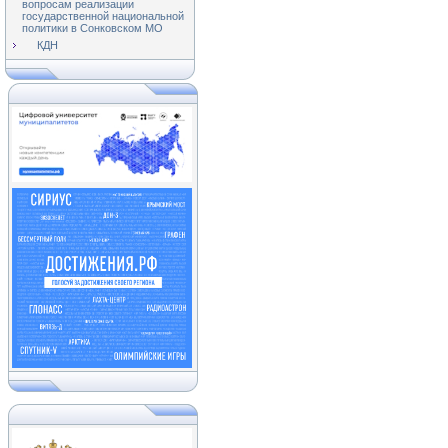
вопросам реализации
государственной национальной
политики в Сонковском МО
КДН