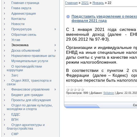
Главная страница
Главная
»
2021
»
Январь
»
22
Глава округа
Администрация
Представить уведомление о перехо
Контакты
февраля 2021 года
Новости
С 1 января 2021 года система
Прокуратура
вмененный доход (далее - ЕН
Обратная связь
29.06.2012 № 97-ФЗ).
Устав
Экономика
Организации и индивидуальные п
Доска объявлений
ЕНВД на иные специальные налог
Нормативно-правовые акты
даты сняты с учета в качестве н
Муниципальные услуги
режим налогообложения.
О противодействии
В соответствии с пунктом 2 ст
коррупции
Федерации (далее – Кодекс) ор
Загс
которые перестали быть налогоп
Отдел ЖКХ, транспорта и
связи
Финансовое управление
Просмотров:
699
|
Добавил:
StAdmin
|
Дата:
22.01.20
Бюджет для граждан
Проекты для обсуждения
Co
Отдел по делам культуры,
молодёжи и спорта
ЕДДС
ВПН
Отдел архитектуры и
благоустройства
СФР