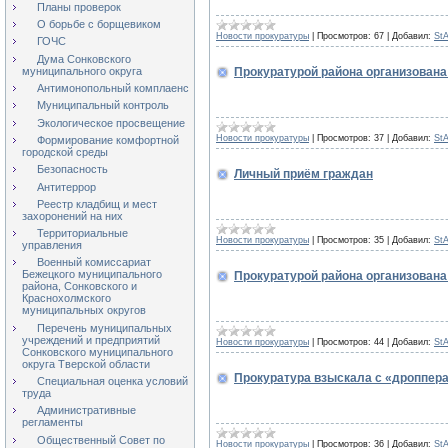
Планы проверок
О борьбе с борщевиком
Новости прокуратуры
|
Просмотров:
67
|
Добавил:
St
ГОЧС
Дума Сонковского
Прокуратурой района организована
муниципального округа
Антимонопольный комплаенс
.
Муниципальный контроль
Экологическое просвещение
Новости прокуратуры
|
Просмотров:
37
|
Добавил:
St
Формирование комфортной
городской среды
Безопасность
Личный приём граждан
Антитеррор
.
Реестр кладбищ и мест
захоронений на них
Территориальные
Новости прокуратуры
|
Просмотров:
35
|
Добавил:
St
управления
Военный комиссариат
Бежецкого муниципального
Прокуратурой района организована
района, Сонковского и
Краснохолмского
.
муниципальных округов
Перечень муниципальных
учреждений и предприятий
Новости прокуратуры
|
Просмотров:
44
|
Добавил:
St
Сонковского муниципального
округа Тверской области
Прокуратура взыскала с «дроппера
Специальная оценка условий
труда
.
Административные
регламенты
Общественный Совет по
Новости прокуратуры
|
Просмотров:
36
|
Добавил:
St