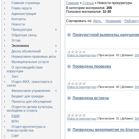
Главная страница
Главная
»
Статьи
» Новости прокуратуры
В категории материалов
:
205
Глава округа
Показано материалов
:
11-20
Администрация
Контакты
Сортировать по
:
Дате
·
Названию
·
Рейтингу
Новости
Прокуратура
Прокуратурой выявлены нарушения
Обратная связь
Устав
.
Экономика
Доска объявлений
Новости прокуратуры
|
Просмотров:
43
|
Добавил:
St
Нормативно-правовые акты
Муниципальные услуги
Проведена проверка
О противодействии
коррупции
.
Загс
Отдел ЖКХ, транспорта и
связи
Новости прокуратуры
|
Просмотров:
40
|
Добавил:
St
Финансовое управление
Бюджет для граждан
Проведена встреча
Проекты для обсуждения
.
Отдел по делам культуры,
молодёжи и спорта
ЕДДС
Новости прокуратуры
|
Просмотров:
31
|
Добавил:
St
ВПН
Отдел архитектуры и
Проведены мероприятия по благоу
благоустройства
СФР
.