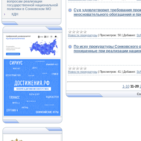
вопросам реализации
государственной национальной
политики в Сонковском МО
Суд удовлетворил требования проку
неосновательного обогащения и п
КДН
.
Новости прокуратуры
|
Просмотров:
50
|
Добавил:
St
По иску прокуратуры Сонковского
похищенные при реализации нацио
.
Новости прокуратуры
|
Просмотров:
41
|
Добавил:
St
1-10
11-20
Co