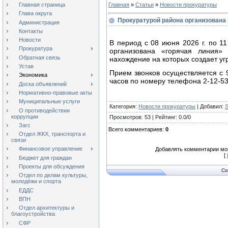
Главная страница
Главная
»
Статьи
»
Новости прокуратуры
Глава округа
Прокуратурой района организована
Администрация
Контакты
Новости
В период с 08 июня 2026 г. по 11
Прокуратура
организована «горячая линия»
Обратная связь
нахождение на которых создает уг
Устав
Прием звонков осуществляется с 9
Экономика
часов по номеру телефона 2-12-53
Доска объявлений
Нормативно-правовые акты
Муниципальные услуги
Категория
:
Новости прокуратуры
|
Добавил
:
S
О противодействии
коррупции
Просмотров
:
53
|
Рейтинг
:
0.0
/
0
Загс
Всего комментариев
:
0
Отдел ЖКХ, транспорта и
связи
Финансовое управление
Добавлять комментарии мог
[
Бюджет для граждан
Проекты для обсуждения
Co
Отдел по делам культуры,
молодёжи и спорта
ЕДДС
ВПН
Отдел архитектуры и
благоустройства
СФР