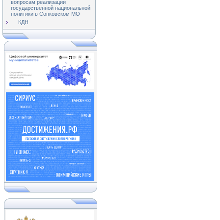
вопросам реализации
государственной национальной
политики в Сонковском МО
КДН