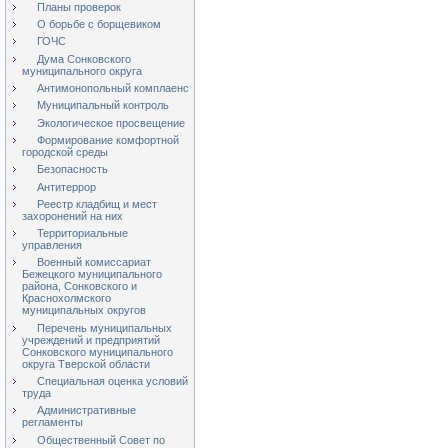
Планы проверок
О борьбе с борщевиком
ГОЧС
Дума Сонковского
муниципального округа
Антимонопольный комплаенс
Муниципальный контроль
Экологическое просвещение
Формирование комфортной
городской среды
Безопасность
Антитеррор
Реестр кладбищ и мест
захоронений на них
Территориальные
управления
Военный комиссариат
Бежецкого муниципального
района, Сонковского и
Краснохолмского
муниципальных округов
Перечень муниципальных
учреждений и предприятий
Сонковского муниципального
округа Тверской области
Специальная оценка условий
труда
Административные
регламенты
Общественный Совет по