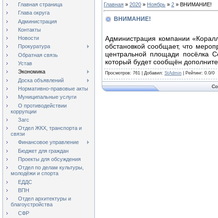
Главная страница
Главная
»
2020
»
Ноябрь
»
2
» ВНИМАНИЕ!
Глава округа
ВНИМАНИЕ!
Администрация
Контакты
Администрация компании «Коралл
Новости
обстановкой сообщает, что мероп
Прокуратура
центральной площади посёлка Со
Обратная связь
который будет сообщён дополнит
Устав
Экономика
Просмотров
: 761 |
Добавил
:
StAdmin
|
Рейтинг
:
0.0
/
0
Доска объявлений
Co
Нормативно-правовые акты
Муниципальные услуги
О противодействии
коррупции
Загс
Отдел ЖКХ, транспорта и
связи
Финансовое управление
Бюджет для граждан
Проекты для обсуждения
Отдел по делам культуры,
молодёжи и спорта
ЕДДС
ВПН
Отдел архитектуры и
благоустройства
СФР