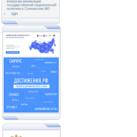
вопросам реализации
государственной национальной
политики в Сонковском МО
КДН