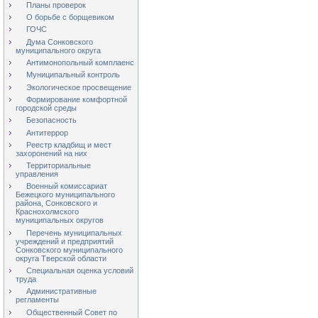
Планы проверок
О борьбе с борщевиком
ГОЧС
Дума Сонковского
муниципального округа
Антимонопольный комплаенс
Муниципальный контроль
Экологическое просвещение
Формирование комфортной
городской среды
Безопасность
Антитеррор
Реестр кладбищ и мест
захоронений на них
Территориальные
управления
Военный комиссариат
Бежецкого муниципального
района, Сонковского и
Краснохолмского
муниципальных округов
Перечень муниципальных
учреждений и предприятий
Сонковского муниципального
округа Тверской области
Специальная оценка условий
труда
Административные
регламенты
Общественный Совет по