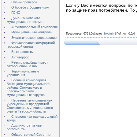
Планы проверок
Если у Вас имеются вопросы по т
О борьбе с борщевиком
по защите прав потребителей. По
ГОЧС
Дума Сонковского
муниципального округа
Антимонопольный комплаенс
Муниципальный контроль
Просмотров
: 676 |
Добавил
:
StAdmin
|
Рейтинг
:
0.0
/
0
Экологическое просвещение
Формирование комфортной
городской среды
Безопасность
Антитеррор
Реестр кладбищ и мест
захоронений на них
Территориальные
управления
Военный комиссариат
Бежецкого муниципального
района, Сонковского и
Краснохолмского
муниципальных округов
Перечень муниципальных
учреждений и предприятий
Сонковского муниципального
округа Тверской области
Специальная оценка условий
труда
Административные
регламенты
Общественный Совет по