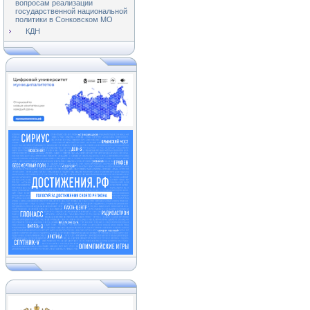
вопросам реализации
государственной национальной
политики в Сонковском МО
КДН