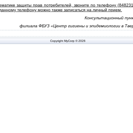
ематике защиты прав потребителей, звоните по телефону (848231)
 данному телефону можно также записаться на личный прием.
Консультационный пун
филиала ФБУЗ «Центр гигиены и эпидемиологии
в Тве
Copyright MyCorp © 2026