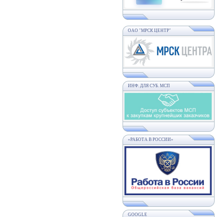
ОАО "МРСК ЦЕНТР"
ИНФ. ДЛЯ СУБ. МСП
«РАБОТА В РОССИИ»
GOOGLE