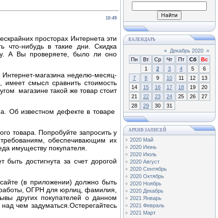
10:49
бескрайних просторах Интернета эти
КАЛЕНДАРЬ
 что-нибудь в такие дни. Скидка
«
Декабрь 2020
»
у. А Вы проверяете, было ли оно
Пн
Вт
Ср
Чт
Пт
Сб
Вс
1
2
3
4
5
6
го Интернет-магазина неделю-месяц-
7
8
9
10
11
12
13
, имеет смысл сравнить стоимость
14
15
16
17
18
19
20
угом магазине такой же товар стоит
21
22
23
24
25
26
27
28
29
30
31
ра. Об известном дефекте в товаре
АРХИВ ЗАПИСЕЙ
го товара. Попробуйте запросить у
м требованиям, обеспечивающим их
2020 Май
еда имуществу покупателя.
2020 Июнь
2020 Июль
т быть достигнута за счет дорогой
2020 Август
2020 Сентябрь
2020 Октябрь
сайте (в приложении) должно быть
2020 Ноябрь
 работы, ОГРН для юрлиц, фамилия,
2020 Декабрь
зывы других покупателей о данном
2021 Январь
 над чем задуматься.Остерегайтесь
2021 Февраль
2021 Март