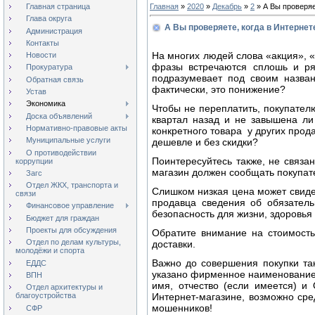
Главная страница
Главная
»
2020
»
Декабрь
»
2
» А Вы проверяе
Глава округа
А Вы проверяете, когда в Интернет
Администрация
Контакты
На многих людей слова «акция», «
Новости
фразы встречаются сплошь и ря
Прокуратура
подразумевает под своим назва
Обратная связь
фактически, это понижение?
Устав
Экономика
Чтобы не переплатить, покупателю
Доска объявлений
квартал назад и не завышена ли
Нормативно-правовые акты
конкретного товара у других прод
Муниципальные услуги
дешевле и без скидки?
О противодействии
Поинтересуйтесь также, не связа
коррупции
магазин должен сообщать покупат
Загс
Отдел ЖКХ, транспорта и
Слишком низкая цена может свиде
связи
продавца сведения об обязатель
Финансовое управление
безопасность для жизни, здоровь
Бюджет для граждан
Проекты для обсуждения
Обратите внимание на стоимость 
Отдел по делам культуры,
доставки.
молодёжи и спорта
Важно до совершения покупки та
ЕДДС
указано фирменное наименование 
ВПН
имя, отчество (если имеется) и
Отдел архитектуры и
Интернет-магазине, возможно сре
благоустройства
мошенников!
СФР