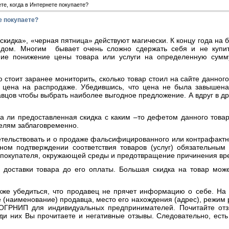
те, когда в Интернете покупаете?
е покупаете?
скидка», «черная пятница» действуют магически. К концу года на 
дом. Многим бывает очень сложно сдержать себя и не купить
ние понижение цены товара или услуги на определенную сумм
 стоит заранее мониторить, сколько товар стоил на сайте данно
 цена на распродаже. Убедившись, что цена не была завышена
авцов чтобы выбрать наиболее выгодное предложение. А вдруг в др
на ли предоставленная скидка с каким –то дефетом данного това
елям заблаговременно.
тельствовать и о продаже фальсифицированного или контрафактно
ном подтверждении соответствия товаров (услуг) обязательны
я покупателя, окружающей среды и предотвращение причинения вр
доставки товара до его оплаты. Большая скидка на товар може
кже убедиться, что продавец не прячет информацию о себе. На 
(наименование) продавца, место его нахождения (адрес), режим
 ОГРНИП для индивидуальных предпринимателей. Почитайте от
ди них Вы прочитаете и негативные отзывы. Следовательно, есть